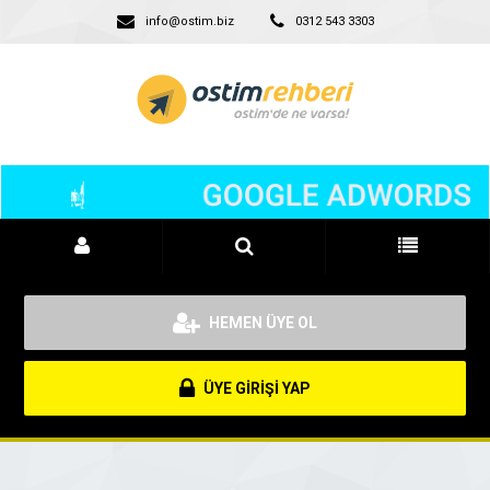
info@ostim.biz
0312 543 3303
HEMEN ÜYE OL
ÜYE GİRİŞİ YAP