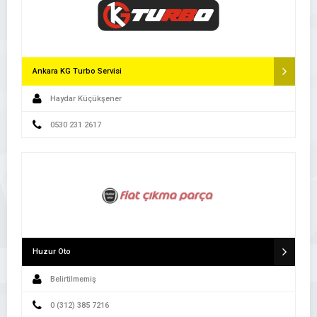
Ankara KG Turbo Servisi
Haydar Küçükşener
0530 231 2617
Huzur Oto
Belirtilmemiş
0 (312) 385 7216