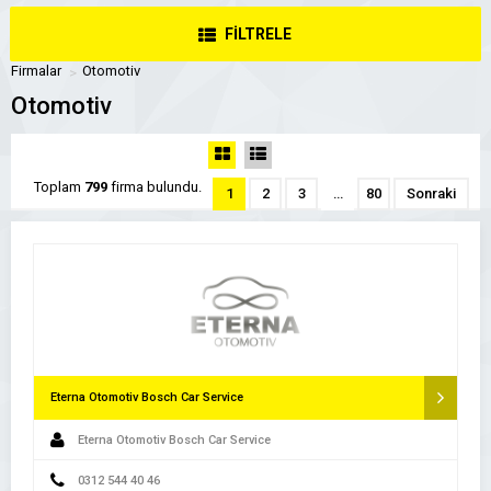
FİLTRELE
Firmalar
Otomotiv
Otomotiv
Toplam
799
firma bulundu.
1
2
3
…
80
Sonraki
Eterna Otomotiv Bosch Car Service
Eterna Otomotiv Bosch Car Service
0312 544 40 46