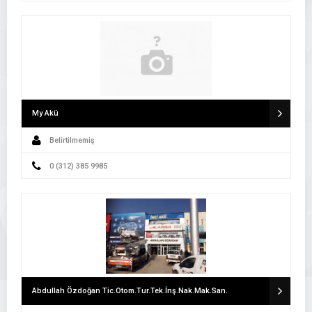
My Akü
Belirtilmemiş
0 (312) 385 9985
Abdullah Özdoğan Tic.Otom.Tur.Tek.İnş.Nak.Mak.San.