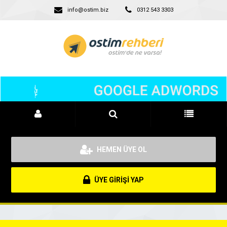
info@ostim.biz
0312 543 3303
HEMEN ÜYE OL
ÜYE GİRİŞİ YAP