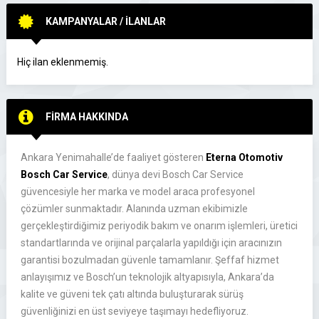
KAMPANYALAR / İLANLAR
Hiç ilan eklenmemiş.
FİRMA HAKKINDA
Ankara Yenimahalle’de faaliyet gösteren
Eterna Otomotiv
Bosch Car Service
, dünya devi Bosch Car Service
güvencesiyle her marka ve model araca profesyonel
çözümler sunmaktadır. Alanında uzman ekibimizle
gerçekleştirdiğimiz periyodik bakım ve onarım işlemleri, üretici
standartlarında ve orijinal parçalarla yapıldığı için aracınızın
garantisi bozulmadan güvenle tamamlanır. Şeffaf hizmet
anlayışımız ve Bosch’un teknolojik altyapısıyla, Ankara’da
kalite ve güveni tek çatı altında buluşturarak sürüş
güvenliğinizi en üst seviyeye taşımayı hedefliyoruz.