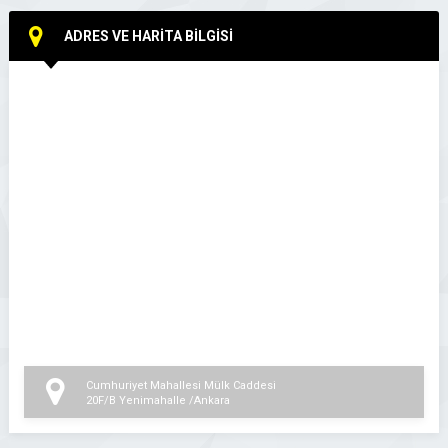
ADRES VE HARİTA BİLGİSİ
Cumhuriyet Mahallesi Mülk Caddesi
20F/B Yenimahalle /Ankara