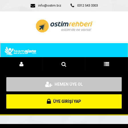
info@ostim.biz
0312 543 3303
HEMEN ÜYE OL
ÜYE GİRİŞİ YAP