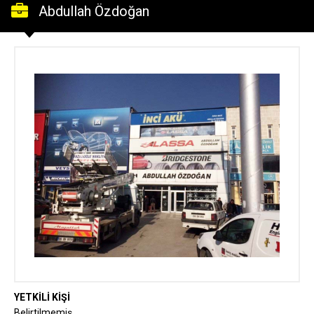
Abdullah Özdoğan
Tic.Otom.Tur.Tek.İnş.Nak.Mak.San.
YETKİLİ KİŞİ
Belirtilmemiş