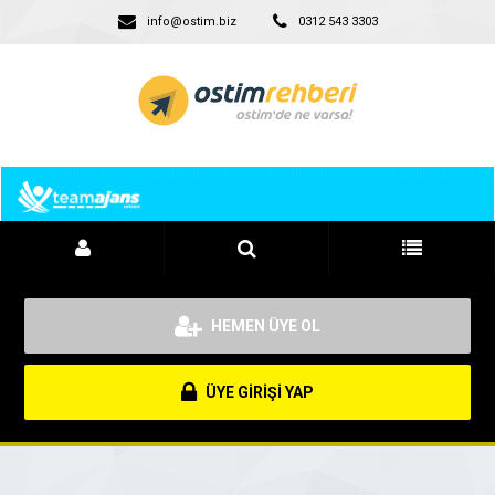
info@ostim.biz
0312 543 3303
HEMEN ÜYE OL
ÜYE GİRİŞİ YAP