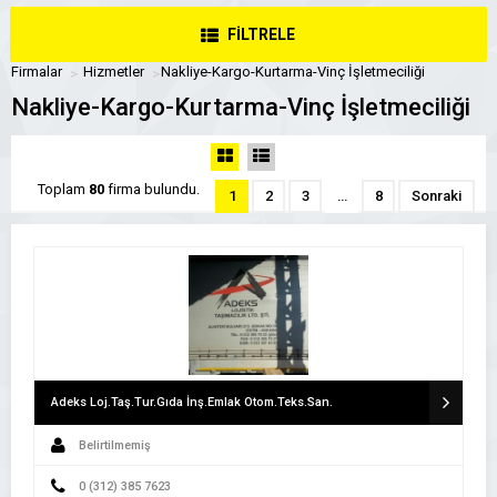
FİLTRELE
Firmalar
Hizmetler
Nakliye-Kargo-Kurtarma-Vinç İşletmeciliği
Nakliye-Kargo-Kurtarma-Vinç İşletmeciliği
Toplam
80
firma bulundu.
1
2
3
…
8
Sonraki
Adeks Loj.Taş.Tur.Gıda İnş.Emlak Otom.Teks.San.
Belirtilmemiş
0 (312) 385 7623