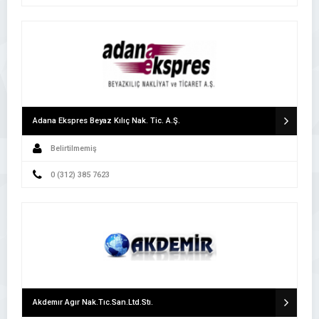
Adana Ekspres Beyaz Kılıç Nak. Tic. A.Ş.
Belirtilmemiş
0 (312) 385 7623
Akdemır Agır Nak.Tıc.San.Ltd.Stı.