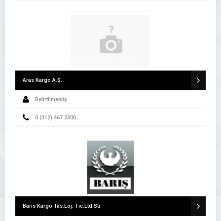
Aras Kargo A.Ş.
Belirtilmemiş
0 (312) 467 2300
Barıs Kargo Tas.Loj. Tıc.Ltd.Stı.