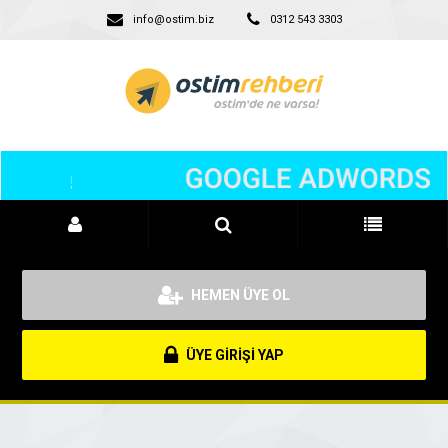
info@ostim.biz
0312 543 3303
HEMEN ÜYE OL
ÜYE GİRİŞİ YAP