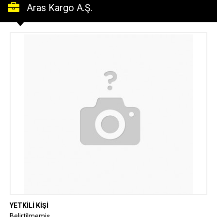
Aras Kargo A.Ş.
YETKİLİ KİŞİ
Belirtilmemiş