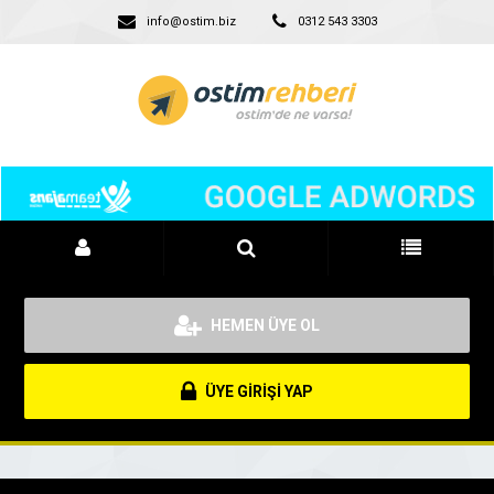
info@ostim.biz
0312 543 3303
HEMEN ÜYE OL
ÜYE GİRİŞİ YAP