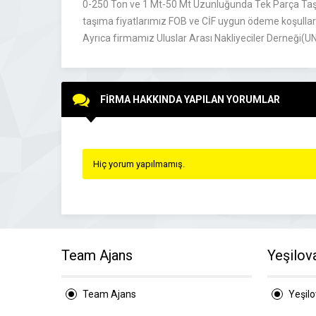
0-250 Ton ve 1 Mt-50 Mt Uzunluğunda Tek Parça Taşı
taşıma fiyatlarımız FOB ve CİF uygun ödeme koşulları
Ayrıca firmamız Uluslar Arası Nakliyeciler Derneği(
FİRMA HAKKINDA YAPILAN YORUMLAR
Hiç yorum yapılmamış.
Team Ajans
Yeşilov
Team Ajans
Yeşil