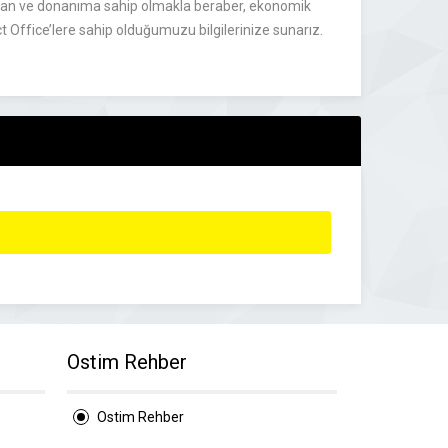
pman ve donanıma sahip olmakla beraber, ekonomik
 Office’lere sahip olduğumuzu bilgilerinize sunarız.
Ostim Rehber
Ostim Rehber