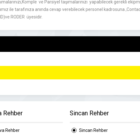
malarınızı,Komple ve Parsiyel taşımalarınızı yapabilecek gerekli eki
mız ile tarafınıza anında cevap verebilecek personel kadrosuna ,Contact
UND)ve RODER üyesidir.
a Rehber
Sincan Rehber
ova Rehber
Sincan Rehber