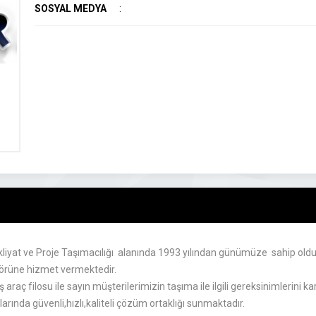
SOSYAL MEDYA
:
kliyat ve Proje Taşımacılığı alanında 1993 yılından günümüze sahip oldu
ektörüne hizmet vermektedir.
raç filosu ile sayın müşterilerimizin taşıma ile ilgili gereksinimlerini ka
ında güvenli,hızlı,kaliteli çözüm ortaklığı sunmaktadır.