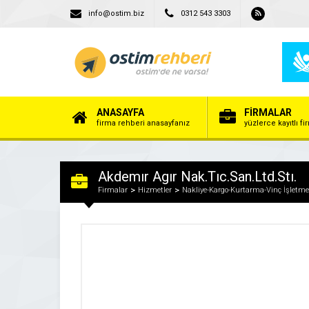
info@ostim.biz
0312 543 3303
ANASAYFA
FİRMALAR
firma rehberi anasayfanız
yüzlerce kayıtlı f
Akdemır Agır Nak.Tıc.San.Ltd.Stı.
Firmalar
Hizmetler
Nakliye-Kargo-Kurtarma-Vinç İşletmec