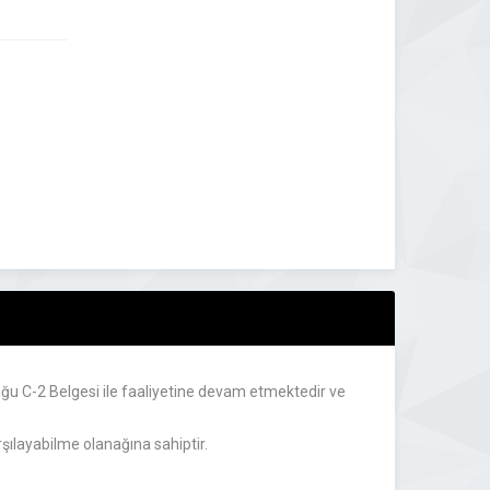
ğu C-2 Belgesi ile faaliyetine devam etmektedir ve
rşılayabilme olanağına sahiptir.