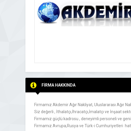
FİRMA HAKKINDA
Firmamız Akdemir Ağır Nakliyat, Uluslararası Ağır Na
Siz değerli , İthalatçı,İhracatçı,İmalatçı ve İnşaat s
Firmamız güçlü kadrosu , deneyimli personeli ve geniş a
Firmamız Avrupa,Rusya ve Türk-i Cumhuriyetleri hatlar