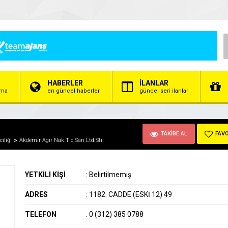
HABERLER
İLANLAR
irma
en güncel haberler
güncel seri ilanlar
TAKİBE AL
FAVO
iliği
Akdemır Agır Nak.Tıc.San.Ltd.Stı.
YETKİLİ KİŞİ
:
Belirtilmemiş
ADRES
:
1182. CADDE (ESKİ 12) 49
TELEFON
:
0 (312) 385 0788