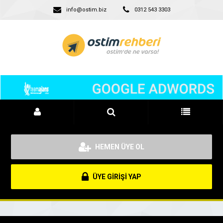
info@ostim.biz
0312 543 3303
HEMEN ÜYE OL
ÜYE GİRİŞİ YAP