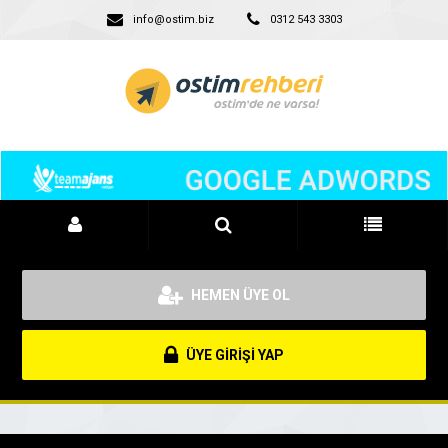
info@ostim.biz
0312 543 3303
HEMEN ÜYE OL
ÜYE GİRİŞİ YAP