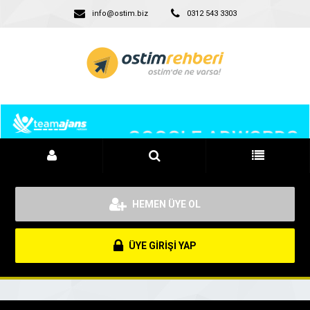
info@ostim.biz
0312 543 3303
HEMEN ÜYE OL
ÜYE GİRİŞİ YAP