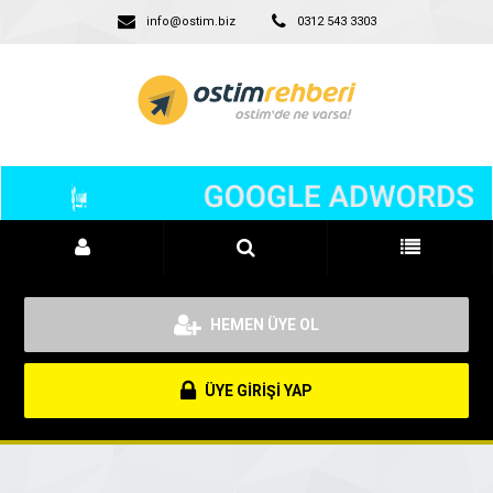
info@ostim.biz
0312 543 3303
HEMEN ÜYE OL
ÜYE GİRİŞİ YAP