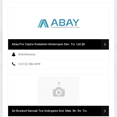
Abay Pvc Cephe Sistemleri Alüminyum San. Tic. Ltd.Şti.
Belirtilmemiş
0 (312) 386 0599
Ali Bozkurt Sancak Toz İndirgeme Sist. Mak. İth. İhr. Tic.