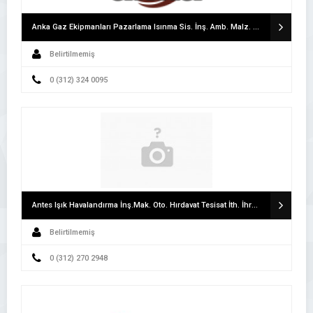
Anka Gaz Ekipmanları Pazarlama Isınma Sis. İnş. Amb. Malz. İml. İth. İhr. San. Ve Tic. Ltd. Şti.
Belirtilmemiş
0 (312) 324 0095
Antes Işık Havalandırma İnş.Mak. Oto. Hırdavat Tesisat İth. İhrc. Tic. Ltd.Şti
Belirtilmemiş
0 (312) 270 2948