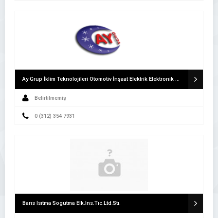
Ay Grup İklim Teknolojileri Otomotiv İnşaat Elektrik Elektronik Gıda Turizm San.Tic.Ltd.Şti
Belirtilmemiş
0 (312) 354 7931
Barıs Isıtma Sogutma Elk.Ins.Tıc.Ltd.Stı.