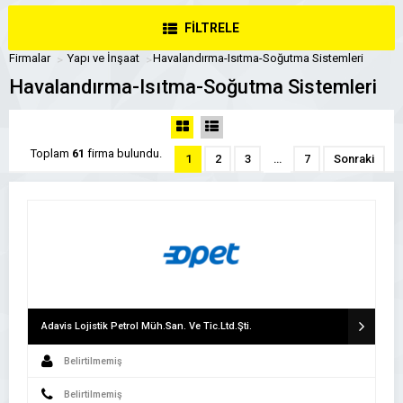
FİLTRELE
Firmalar
Yapı ve İnşaat
Havalandırma-Isıtma-Soğutma Sistemleri
Havalandırma-Isıtma-Soğutma Sistemleri
Toplam
61
firma bulundu.
1
2
3
…
7
Sonraki
Adavis Lojistik Petrol Müh.San. Ve Tic.Ltd.Şti.
Belirtilmemiş
Belirtilmemiş