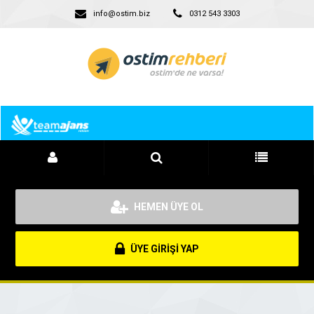
info@ostim.biz
0312 543 3303
HEMEN ÜYE OL
ÜYE GİRİŞİ YAP