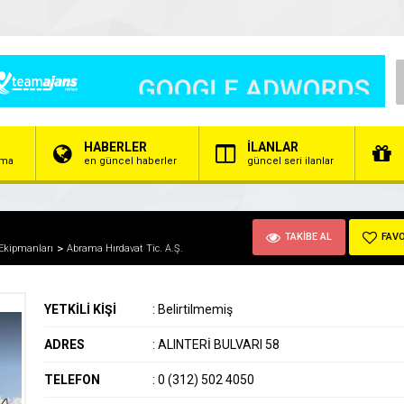
HABERLER
İLANLAR
irma
en güncel haberler
güncel seri ilanlar
TAKİBE AL
FAVO
 Ekipmanları
Abrama Hırdavat Tic. A.Ş.
YETKİLİ KİŞİ
:
Belirtilmemiş
ADRES
:
ALINTERİ BULVARI 58
TELEFON
:
0 (312) 502 4050