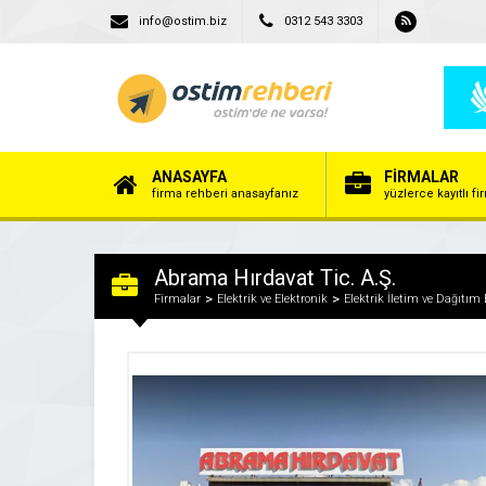
info@ostim.biz
0312 543 3303
ANASAYFA
FİRMALAR
firma rehberi anasayfanız
yüzlerce kayıtlı f
Abrama Hırdavat Tic. A.Ş.
Firmalar
Elektrik ve Elektronik
Elektrik İletim ve Dağıtım