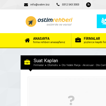
info@ostim.biz
0312 543 3303
ANASAYFA
FİRMALAR
firma rehberi anasayfanız
yüzlerce kayıtlı f
Suat Kaplan
Firmalar
Otomotiv
Oto Yedek Parça - Aksesuar - Oto Ca