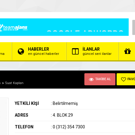
HABERLER
İLANLAR
irma
en güncel haberler
güncel seri ilanlar
TAKİBE AL
FAVO
m
Suat Kaplan
YETKİLİ KİŞİ
:
Belirtilmemiş
ADRES
:
4. BLOK 29
TELEFON
:
0 (312) 354 7300