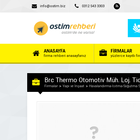
info@ostim.biz
0312 543 3303
ANASAYFA
FİRMALAR
firma rehberi anasayfanız
yüzlerce kayıtlı f
Brc Thermo Otomotiv Müh. Loj. Tic. 
Firmalar
Yapı ve İnşaat
Havalandırma-Isıtma-Soğutma S