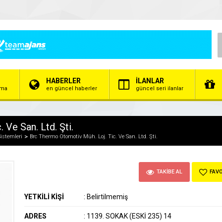
HABERLER
İLANLAR
irma
en güncel haberler
güncel seri ilanlar
Ve San. Ltd. Şti.
istemleri
Brc Thermo Otomotiv Müh. Loj. Tic. Ve San. Ltd. Şti.
TAKİBE AL
FAVO
YETKİLİ KİŞİ
:
Belirtilmemiş
ADRES
:
1139. SOKAK (ESKİ 235) 14