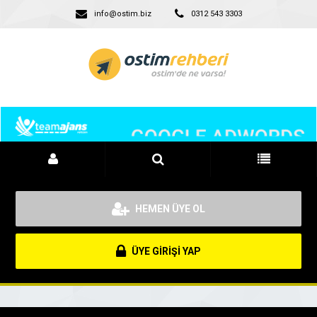
info@ostim.biz
0312 543 3303
HEMEN ÜYE OL
ÜYE GİRİŞİ YAP