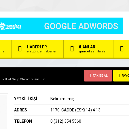
HABERLER
İLANLAR
irma
en güncel haberler
güncel seri ilanlar
TAKİBE AL
FAVO
m
Bilal Grup Otomotiv San. Tic.
YETKİLİ KİŞİ
:
Belirtilmemiş
ADRES
:
1170. CADDE (ESKİ 14) 4 13
TELEFON
:
0 (312) 354 5560