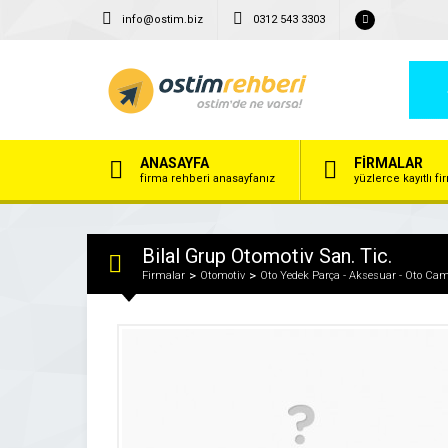
info@ostim.biz
0312 543 3303
ANASAYFA
FİRMALAR
firma rehberi anasayfanız
yüzlerce kayıtlı f
Bilal Grup Otomotiv San. Tic.
Firmalar
Otomotiv
Oto Yedek Parça - Aksesuar - Oto Ca