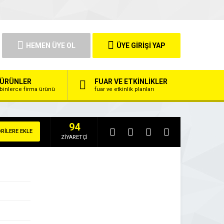
HEMEN ÜYE OL
ÜYE GİRİŞİ YAP
ÜRÜNLER
FUAR VE ETKİNLİKLER
binlerce firma ürünü
fuar ve etkinlik planları
94
RİLERE EKLE
ZİYARETÇİ