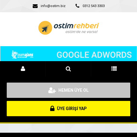
info@ostim.biz
0312 543 3303
HEMEN ÜYE OL
ÜYE GİRİŞİ YAP