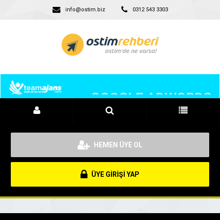
info@ostim.biz
0312 543 3303
HEMEN ÜYE OL
ÜYE GİRİŞİ YAP