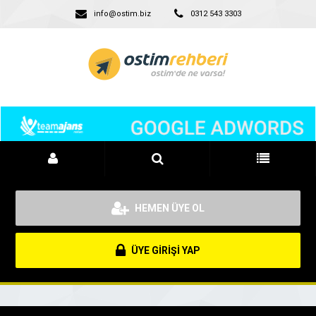
info@ostim.biz
0312 543 3303
HEMEN ÜYE OL
ÜYE GİRİŞİ YAP