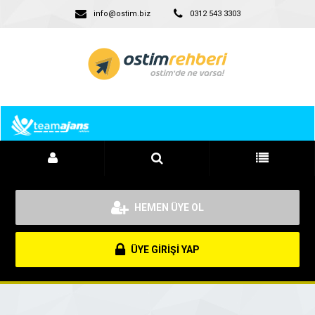
info@ostim.biz
0312 543 3303
HEMEN ÜYE OL
ÜYE GİRİŞİ YAP