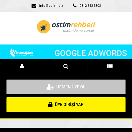
info@ostim.biz
0312 543 3303
HEMEN ÜYE OL
ÜYE GİRİŞİ YAP