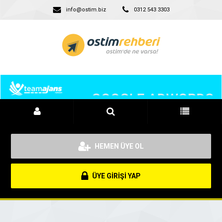
info@ostim.biz
0312 543 3303
HEMEN ÜYE OL
ÜYE GİRİŞİ YAP