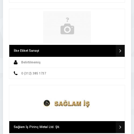
İlke Etiket Sanayi
Belirtilmemiş
0 (312) 385 1737
Sağlam İş Pirinç Metal Ltd. Şti.