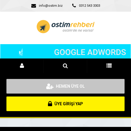
info@ostim.biz
0312 543 3303
HEMEN ÜYE OL
ÜYE GİRİŞİ YAP