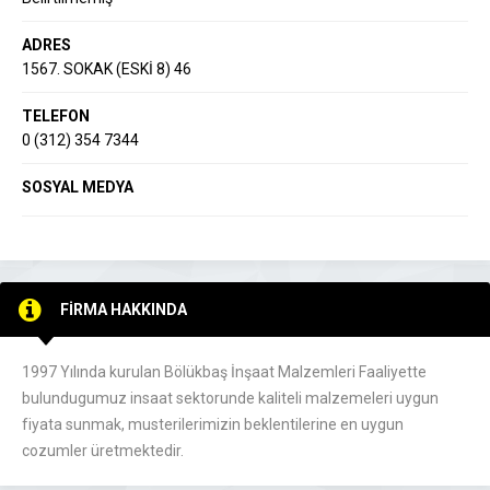
ADRES
1567. SOKAK (ESKİ 8) 46
TELEFON
0 (312) 354 7344
SOSYAL MEDYA
FİRMA HAKKINDA
1997 Yılında kurulan Bölükbaş İnşaat Malzemleri Faaliyette
bulundugumuz insaat sektorunde kaliteli malzemeleri uygun
fiyata sunmak, musterilerimizin beklentilerine en uygun
cozumler üretmektedir.