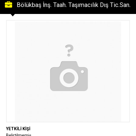
Bölükbaş İnş. Taah. Taşımacılık Dış Tic.San.
Ltd.Şti.
YETKİLİ KİŞİ
Belirtilmemiş