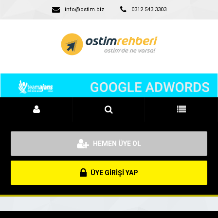
info@ostim.biz
0312 543 3303
HEMEN ÜYE OL
ÜYE GİRİŞİ YAP