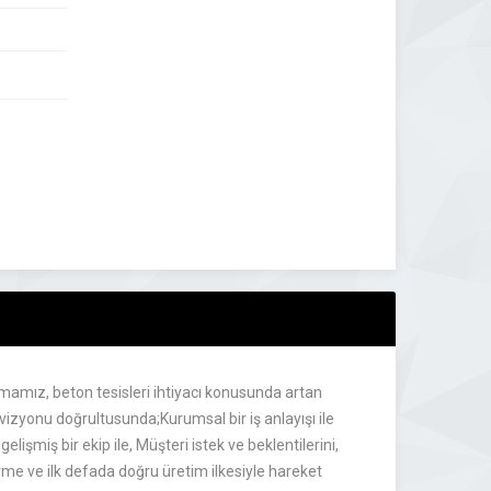
mamız, beton tesisleri ihtiyacı konusunda artan
vizyonu doğrultusunda;Kurumsal bir iş anlayışı ile
işmiş bir ekip ile, Müşteri istek ve beklentilerini,
tirme ve ilk defada doğru üretim ilkesiyle hareket