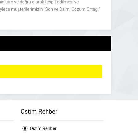
inin tam ve doğru olarak tespit edilmesi ve
böylece müşterilerimizin “Son ve Daimi Çözüm Ortağı”
Ostim Rehber
Ostim Rehber