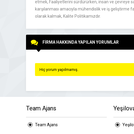
etmek, Faaliyetlerini sürdürürken, insan ve çevreye sa
karşılanması amacıyla mühendislik ve iş geliştirme f
olarak kalmak, Kalite Politikamızdır.
FİRMA HAKKINDA YAPILAN YORUMLAR
Hiç yorum yapılmamış.
Team Ajans
Yeşilov
Team Ajans
Yeşil