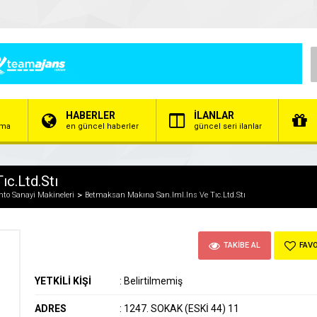
HABERLER
İLANLAR
irma
en güncel haberler
güncel seri ilanlar
ıc.Ltd.Stı
to Sanayi Makineleri
Betmaksan Makına San.Iml.Ins Ve Tıc.Ltd.Stı
TAKİBE AL
FAVO
YETKİLİ KİŞİ
:
Belirtilmemiş
ADRES
:
1247. SOKAK (ESKİ 44) 11