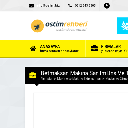
info@ostim.biz
0312 543 3303
ANASAYFA
FİRMALAR
firma rehberi anasayfanız
yüzlerce kayıtlı f
Betmaksan Makına San.Iml.Ins Ve T
Firmalar
Makine ve Makine Ekipmanları
Maden ve Çimen