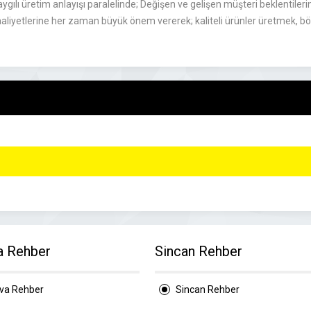
ygılı üretim anlayışı paralelinde; Değişen ve gelişen müşteri beklentiler
aaliyetlerine her zaman büyük önem vererek; kaliteli ürünler üretmek, 
a Rehber
Sincan Rehber
ova Rehber
Sincan Rehber