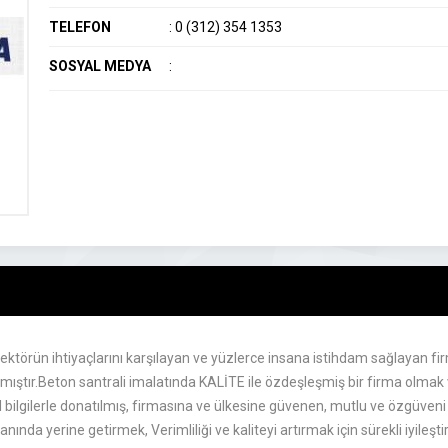
TELEFON
:
0 (312) 354 1353
SOSYAL MEDYA
:
törün ihtiyaçlarını karşılayan ve yüzlerce insana istihdam sağlayan fir
mıştır.Beton santrali imalatında KALİTE ile özdeşleşmiş bir firma olmak 
bilgilerle donatılmış, firmasına ve ülkesine güvenen, mutlu ve özgüveni gel
ında yerine getirmek, Verimliliği ve kaliteyi artırmak için sürekli iyileş