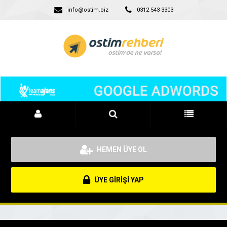
info@ostim.biz
0312 543 3303
HEMEN ÜYE OL
ÜYE GİRİŞİ YAP