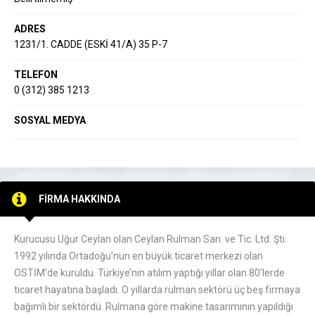
ADRES
1231/1. CADDE (ESKİ 41/A) 35 P-7
TELEFON
0 (312) 385 1213
SOSYAL MEDYA
FİRMA HAKKINDA
Kurucusu Uğur Ceylan olan Ceylan Rulman San. ve Tic. Ltd. Şti.
1992 yılında Ortadoğu’nun en büyük ticaret merkezi olan
OSTİM’de kuruldu. Türkiye’nin atılım yaptığı yıllar olan 80’lerde
ticaret hayatına başladı. O yıllarda rulman sektörü üç beş firmaya
bağımlı bir sektördü. Rulmana göre makine tasarımının yapıldığı