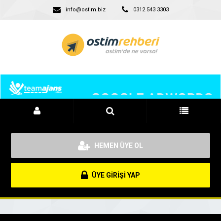
info@ostim.biz
0312 543 3303
HEMEN ÜYE OL
ÜYE GİRİŞİ YAP