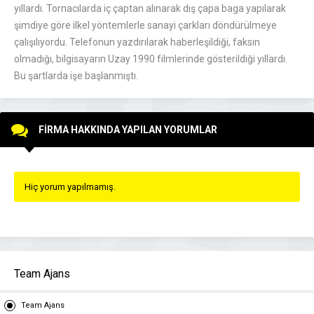
yıllardı. Tornacılarda iç çaptan alınarak dış çapa baga yapılarak
şimdiye göre ilkel yöntemlerle sanayi çarkları döndürülmeye
çalışılıyordu. Telefonun yazdırılarak haberleşildiği, faksın
olmadığı, bilgisayarın Uzay 1990 filmlerinde gösterildiği yıllardı.
Bu şartlarda işe başlanmıştı.
FİRMA HAKKINDA YAPILAN YORUMLAR
Hiç yorum yapılmamış.
Team Ajans
Team Ajans