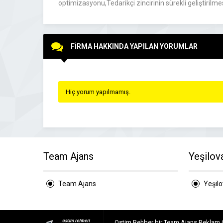
optimizasyonu,Tedarikçi zincirinin sürekli geliştirilm
FİRMA HAKKINDA YAPILAN YORUMLAR
Hiç yorum yapılmamış.
Team Ajans
Yeşilov
Team Ajans
Yeşil
Ostim Rehber bir Team Ajans Reklam 