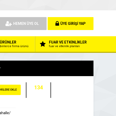
HEMEN ÜYE OL
ÜYE GİRİŞİ YAP
ÜRÜNLER
FUAR VE ETKİNLİKLER
binlerce firma ürünü
fuar ve etkinlik planları
.
134
RİLERE EKLE
ZİYARETÇİ
ahalle/