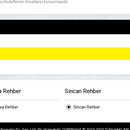
esi,Hedeflenen fırsatların korunmasıdır.
a Rehber
Sincan Rehber
ova Rehber
Sincan Rehber
Otomotiv Tic. San. Ltd. Şti. Hizmetidir. COPYRIGHT © 2013-2025 TÜM HAKLARI