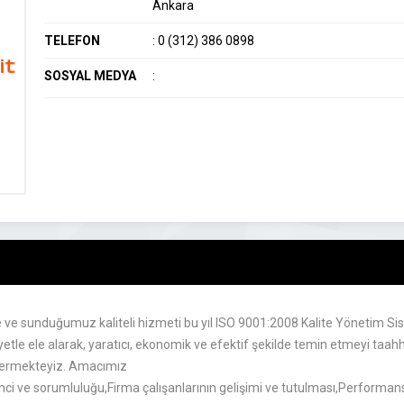
Ankara
TELEFON
:
0 (312) 386 0898
SOSYAL MEDYA
:
ve sunduğumuz kaliteli hizmeti bu yıl ISO 9001:2008 Kalite Yönetim Siste
yetle ele alarak, yaratıcı, ekonomik ve efektif şekilde temin etmeyi taah
vermekteyiz. Amacımız
nci ve sorumluluğu,Firma çalışanlarının gelişimi ve tutulması,Performansın