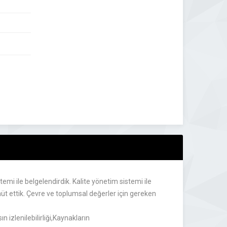
mi ile belgelendirdik. Kalite yönetim sistemi ile
hüt ettik. Çevre ve toplumsal değerler için gereken
 izlenilebilirliği,Kaynakların