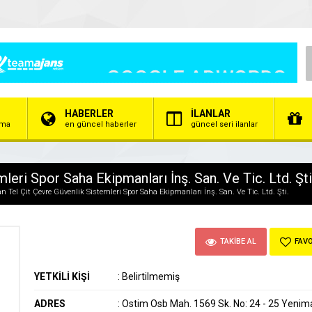
HABERLER
İLANLAR
irma
en güncel haberler
güncel seri ilanlar
leri Spor Saha Ekipmanları İnş. San. Ve Tic. Ltd. Şti
n Tel Çit Çevre Güvenlik Sistemleri Spor Saha Ekipmanları İnş. San. Ve Tic. Ltd. Şti.
TAKİBE AL
FAVO
YETKİLİ KİŞİ
:
Belirtilmemiş
ADRES
:
Ostim Osb Mah. 1569 Sk. No: 24 - 25 Yenim