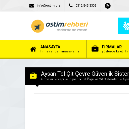
info@ostim.biz
0312 543 3303
ANASAYFA
FİRMALAR
firma rehberi anasayfanız
yüzlerce kayıtlı f
Aysan Tel Çit Çevre Güvenlik Sistem
Firmalar
Yapı ve İnşaat
Tel Örgü ve Çit Sistemleri
Aysa