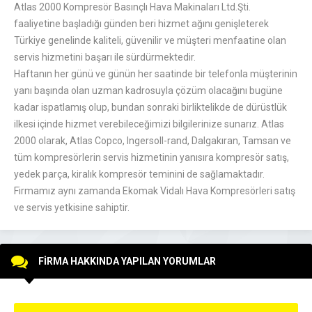
Atlas 2000 Kompresör Basınçlı Hava Makinaları Ltd.Şti.
faaliyetine başladığı günden beri hizmet ağını genişleterek
Türkiye genelinde kaliteli, güvenilir ve müşteri menfaatine olan
servis hizmetini başarı ile sürdürmektedir.
Haftanın her günü ve günün her saatinde bir telefonla müşterinin
yanı başında olan uzman kadrosuyla çözüm olacağını bugüne
kadar ispatlamış olup, bundan sonraki birliktelikde de dürüstlük
ilkesi içinde hizmet verebileceğimizi bilgilerinize sunarız. Atlas
2000 olarak, Atlas Copco, Ingersoll-rand, Dalgakıran, Tamsan ve
tüm kompresörlerin servis hizmetinin yanısıra kompresör satış,
yedek parça, kiralık kompresör teminini de sağlamaktadır.
Firmamız aynı zamanda Ekomak Vidalı Hava Kompresörleri satış
ve servis yetkisine sahiptir.
FİRMA HAKKINDA YAPILAN YORUMLAR