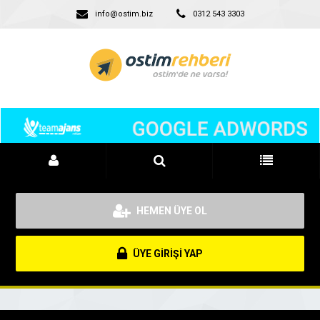
info@ostim.biz
0312 543 3303
HEMEN ÜYE OL
ÜYE GİRİŞİ YAP