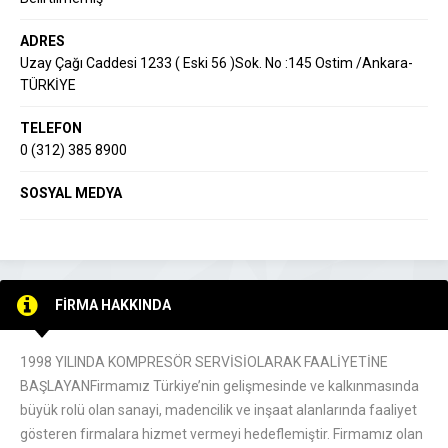
ADRES
Uzay Çağı Caddesi 1233 ( Eski 56 )Sok. No :145 Ostim /Ankara-
TÜRKİYE
TELEFON
0 (312) 385 8900
SOSYAL MEDYA
FİRMA HAKKINDA
1998 YILINDA KOMPRESÖR SERVİSİOLARAK FAALİYETİNE
BAŞLAYANFirmamız Türkiye’nin gelişmesinde ve kalkınmasında
büyük rolü olan sanayi, madencilik ve inşaat alanlarında faaliyet
gösteren firmalara hizmet vermeyi hedeflemiştir. Firmamız olan