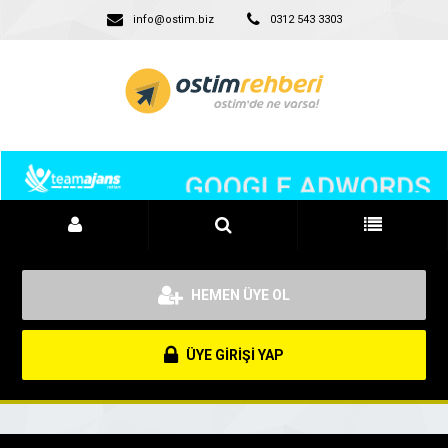
info@ostim.biz
0312 543 3303
HEMEN ÜYE OL
ÜYE GİRİŞİ YAP