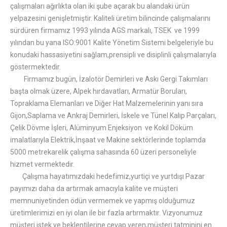
çalışmaları ağırlıkta olan iki şube açarak bu alandaki ürün
yelpazesini genişletmiştir. Kaliteli üretim bilincinde çalışmalarını
sürdüren firmamız 1993 yılında AGS markalı, TSEK ve 1999
yılından bu yana ISO:9001 Kalite Yönetim Sistemi belgeleriyle bu
konudaki hassasiyetini sağlam,prensipli ve disiplinli çalışmalarıyla
göstermektedir.
Firmamız bugün, İzalotör Demirleri ve Askı Gergi Takımları
başta olmak üzere, Alpek hırdavatları, Armatür Boruları,
Topraklama Elemanları ve Diğer Hat Malzemelerinin yanı sıra
Gijon,Saplama ve Ankraj Demirleri, İskele ve Tünel Kalıp Parçaları,
Çelik Dövme İşleri, Alüminyum Enjeksiyon ve Kokil Döküm
imalatlarıyla Elektrik,İnşaat ve Makine sektörlerinde toplamda
5000 metrekarelik çalışma sahasında 60 üzeri personeliyle
hizmet vermektedir.
Çalışma hayatımızdaki hedefimiz,yurtiçi ve yurtdışı Pazar
payımızı daha da artırmak amacıyla kalite ve müşteri
memnuniyetinden ödün vermemek ve yapmış olduğumuz
üretimlerimizi en iyi olan ile bir fazla artırmaktır. Vizyonumuz
müşteri istek ve beklentilerine cevap veren,müşteri tatminini en