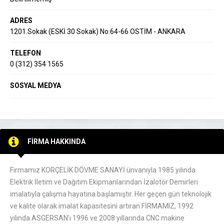
ADRES
1201.Sokak (ESKİ 30 Sokak) No:64-66 OSTİM - ANKARA
TELEFON
0 (312) 354 1565
SOSYAL MEDYA
FİRMA HAKKINDA
Firmamız KORÇELİK DÖVME SANAYİ ünvanıyla 1985 yılında
Elektrik İletim ve Dağıtım Ekipmanlarından İzalotör Demirleri
imalatıyla çalışma hayatına başlamıştır. Her geçen gün teknolojik
ve kalite olarak imalat kapasitesini artıran FİRMAMIZ, 1992
yılında ASGERSAN’ı 1996 ve 2008 yıllarında CNC makine