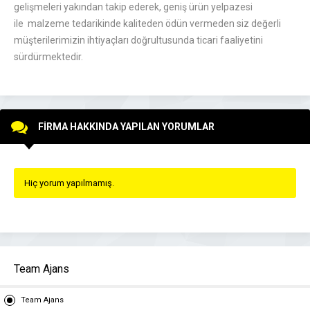
gelişmeleri yakından takip ederek, geniş ürün yelpazesi
ile malzeme tedarikinde kaliteden ödün vermeden siz değerli
müşterilerimizin ihtiyaçları doğrultusunda ticari faaliyetini
sürdürmektedir.
FİRMA HAKKINDA YAPILAN YORUMLAR
Hiç yorum yapılmamış.
Team Ajans
Team Ajans