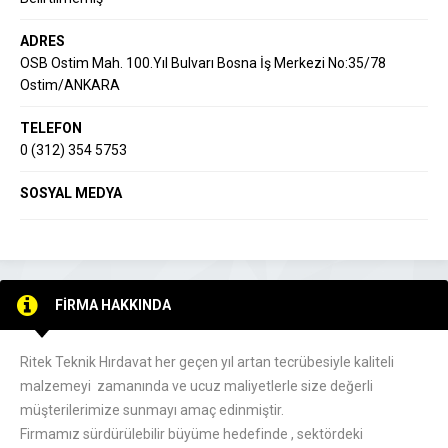
ADRES
OSB Ostim Mah. 100.Yıl Bulvarı Bosna İş Merkezi No:35/78
Ostim/ANKARA
TELEFON
0 (312) 354 5753
SOSYAL MEDYA
FİRMA HAKKINDA
Ritek Teknik Hırdavat her geçen yıl artan tecrübesiyle kaliteli
malzemeyi zamanında ve ucuz maliyetlerle size değerli
müşterilerimize sunmayı amaç edinmiştir.
Firmamız sürdürülebilir büyüme hedefinde , sektördeki