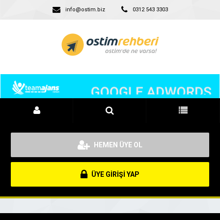
info@ostim.biz
0312 543 3303
HEMEN ÜYE OL
ÜYE GİRİŞİ YAP