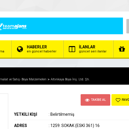
HABERLER
İLANLAR
irma
en güncel haberler
güncel seri ilanlar
İmalat ve Satış- Boya Malzemeleri
Altınkaya Boya İnş. Ltd. Şti.
TAKİBE AL
FAVO
YETKİLİ KİŞİ
:
Belirtilmemiş
ADRES
:
1259. SOKAK (ESKİ 361) 16