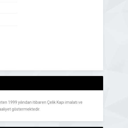
ten 1999 yılından itibaren Çelik Kapı imalatı ve
aaliyet göstermektedir.