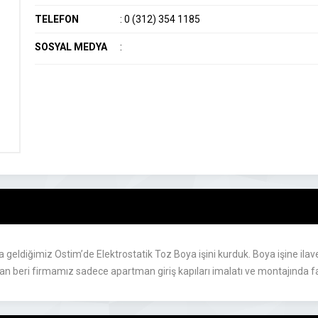
TELEFON
:
0 (312) 354 1185
SOSYAL MEDYA
:
geldiğimiz Ostim’de Elektrostatik Toz Boya işini kurduk. Boya işine ilave
an beri firmamız sadece apartman giriş kapıları imalatı ve montajında f