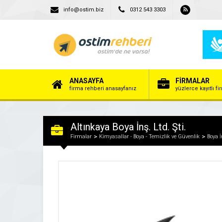
info@ostim.biz
0312 543 3303
ANASAYFA
FİRMALAR
firma rehberi anasayfanız
yüzlerce kayıtlı f
Altınkaya Boya İnş. Ltd. Şti.
Firmalar
Kimyasallar - Boya - Temizlik ve Güvenlik
Boya 