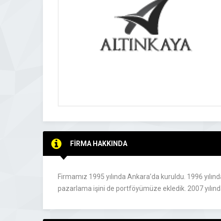
FİRMA HAKKINDA
Firmamız 1995 yılında Ankara’da kuruldu. 1996 yılında 
pazarlama işini de portföyümüze ekledik. 2007 yılınd