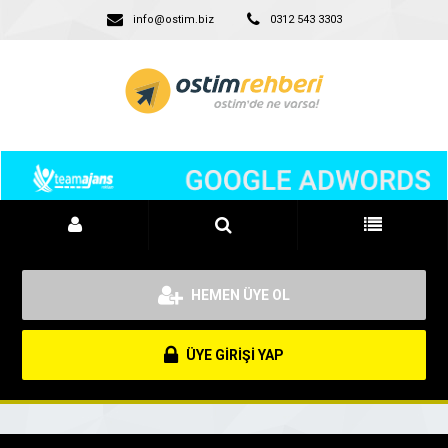
info@ostim.biz
0312 543 3303
HEMEN ÜYE OL
ÜYE GİRİŞİ YAP