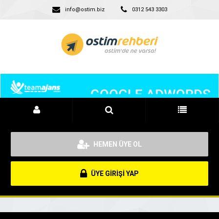
info@ostim.biz
0312 543 3303
HEMEN ÜYE OL
ÜYE GİRİŞİ YAP