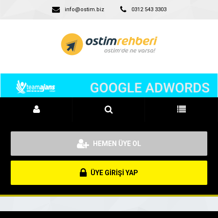
info@ostim.biz
0312 543 3303
HEMEN ÜYE OL
ÜYE GİRİŞİ YAP