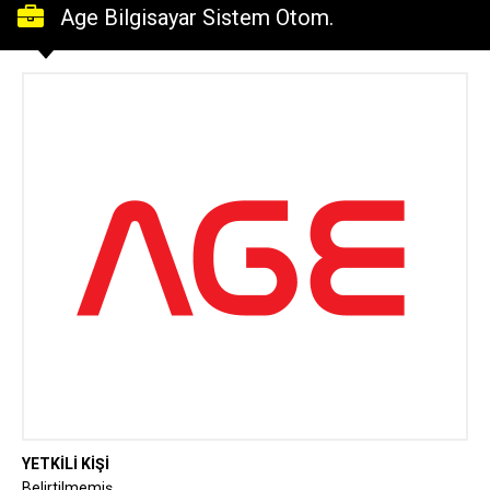
Age Bilgisayar Sistem Otom.
Faaliyet.San.Ltd.Şti.
YETKİLİ KİŞİ
Belirtilmemiş