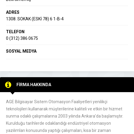
ADRES
1308. SOKAK (ESKİ 78) 6 1-B-4
TELEFON
0 (312) 386 0675
SOSYAL MEDYA
FİRMA HAKKINDA
AGE Bilgisayar Sistem Otomasyon Faaliyetleri yenilikçi
teknolojileri kullanarak müşterilerine kaliteli ve etkin bir hizmet
sunma odaklı çalışmalarına 2003 yılında Ankara’da başlamıştır.
Kurulduğu tarihlerde odaklandığı endüstriyel otomasyon
yazılımları konusunda yaptığı çalışmaları, kısa bir zaman