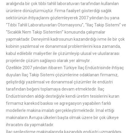
aralığında bir çok tıbbi tahlil laboratuvarı tarafından kullanılan
ürünlere dönüştürmüştür. Firma faaliyet gösterdiği sağlık
sektörünün ihtiyaçlarını gözlemleyerek 2007 yılından bu yana
“Tıbbi Tahlil Laboratuvarları Otomasyonu”, “İlaç Takip Sistemi” ve
“Sıcaklık Nem Takip Sistemleri” konusunda çalışmalar
yapmaktadır. Deneyimli kadrosunun kazandırdığı ivme ile bir çok
kobinin yazılımsal ve donanımsal problemlerini kısa zamanda,
kabul edilebilir maliyetler ile çözümleyip ulusal ve uluslararası
projelerde çözüm sağlayıcı olarak yer almıştır .
Özellikle 2007 yılından itibaren Türkiye İlaç Endüstrisinde ihtiyaç
duyulan İlaç Takip Sistemi çözümlerine odaklanan firmamız,
geliştirdiği yazılımsal ve donanımsal çözümler ile endüstri
tarafından beğeni toplamaya devam etmektedir. İlaç
Endüstrisinden aldığı desteğiyle kendi üretim tesislerini kuran
firmamız karekod baskısı ve agregasyon yapabilen farklı
modellerle makina imalatı gerçekleştirmektedir. İmal ettiği
makinaların Avrupa ülkeleri başta olmak üzere bir çok ülkeye
ihracatını da yapmaktadır.
İlaç serileştirme makinalarında kazandığı endüstri uzmanlığını,