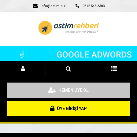
info@ostim.biz
0312 543 3303
HEMEN ÜYE OL
ÜYE GİRİŞİ YAP