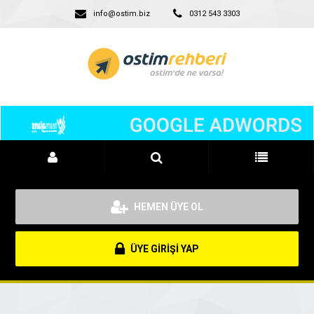
info@ostim.biz
0312 543 3303
HEMEN ÜYE OL
ÜYE GİRİŞİ YAP