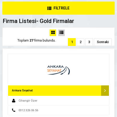
FİLTRELE
Firma Listesi- Gold Firmalar
Toplam
27
firma bulundu.
1
2
3
Sonraki
Ankara Seyahat
Cihangir Özer
0312 326 06 56