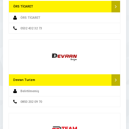
ÖRS TİCARET
ÖRS TİCARET
0532 432 32 73
Devran Turizm
Belirtilmemiş
0850 202 09 70