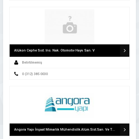
Alükon Cephe Sıst. Ins. Nak. Otomotıv Hayv. San. V
Belirtilmemiş
0 (312) 385 0030
Angora Yapı İnşaat Mimarlık Mühendislik.Alüm.Sist.San. Ve Tic.Ltd.Şti.