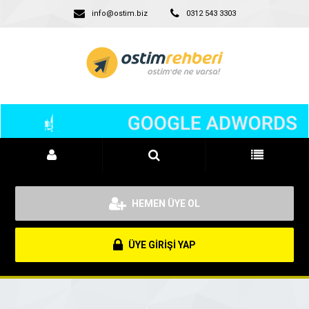
info@ostim.biz
0312 543 3303
HEMEN ÜYE OL
ÜYE GİRİŞİ YAP