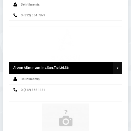
Belirtilmemiş
0 (312) 354 7879
Alcoın Alümınyum Ins.San.Tıc.Ltd.Stı.
Belirtilmemiş
0 (312) 385 1141