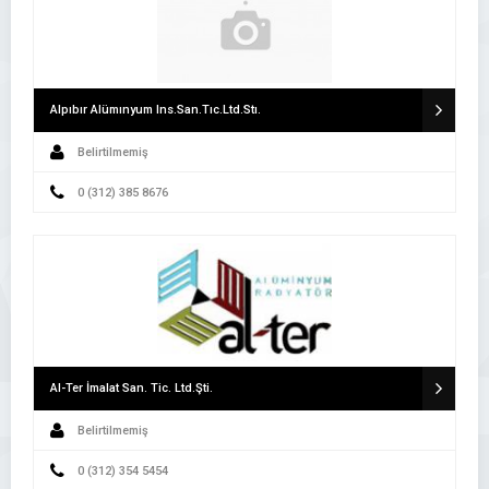
Alpıbır Alümınyum Ins.San.Tıc.Ltd.Stı.
Belirtilmemiş
0 (312) 385 8676
Al-Ter İmalat San. Tic. Ltd.Şti.
Belirtilmemiş
0 (312) 354 5454