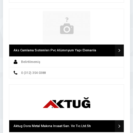
Aks Camlama Sıstemlerı Pvc Alümınyum Yapı Elemanla
Belirtilmemiş
0 (312) 354 0388
Aktug Dora Metal Makına Insaat San. Ve Tıc.Ltd.Stı