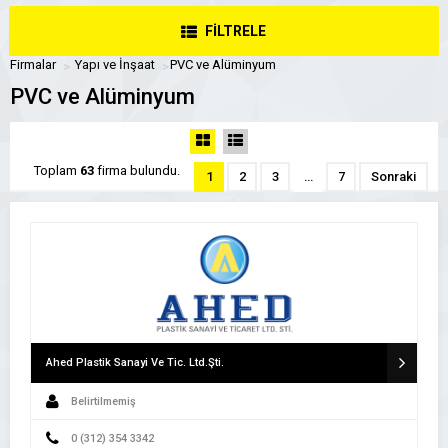
FİLTRELE
Firmalar
Yapı ve İnşaat
PVC ve Alüminyum
PVC ve Alüminyum
Toplam
63
firma bulundu.
1
2
3
…
7
Sonraki
Ahed Plastik Sanayi Ve Tic. Ltd.Şti.
Belirtilmemiş
0 (312) 354 3342